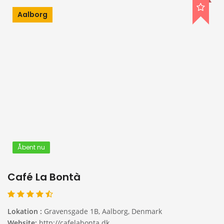
Aalborg
Åbent nu
Café La Bontà
Lokation :
Gravensgade 1B, Aalborg, Denmark
Website:
http://cafelabonta.dk