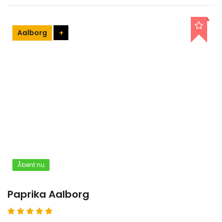
Aalborg
+
Åbent nu
Paprika Aalborg