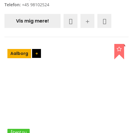
Telefon:
+45 98102524
Vis mig mere!
Aalborg
+
Åbent nu