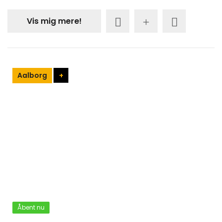
Vis mig mere!
Aalborg
+
Åbent nu