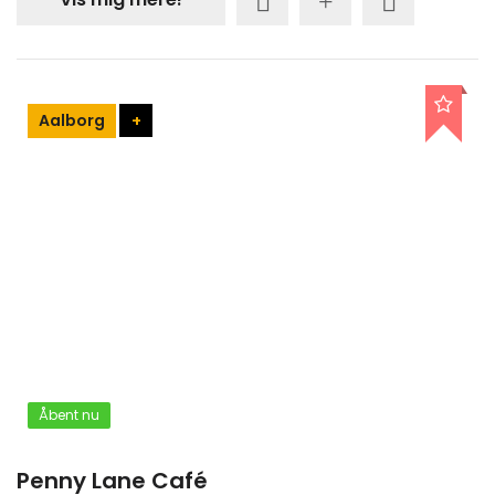
Aalborg
+
Åbent nu
Penny Lane Café