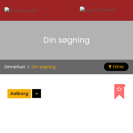
Din søgning
Dinnerlust
Din søgning
Filtrér
Aalborg
+