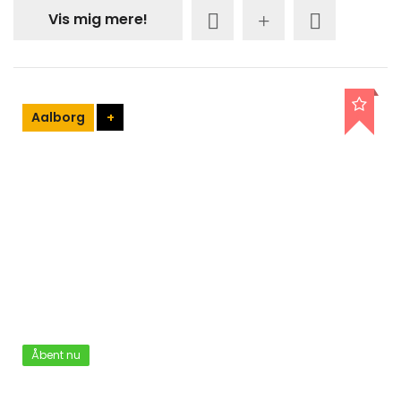
Vis mig mere!
Aalborg
+
Åbent nu