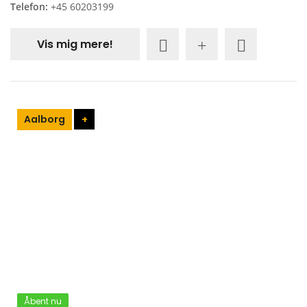
Telefon:
+45 60203199
Vis mig mere!
Aalborg
+
Åbent nu