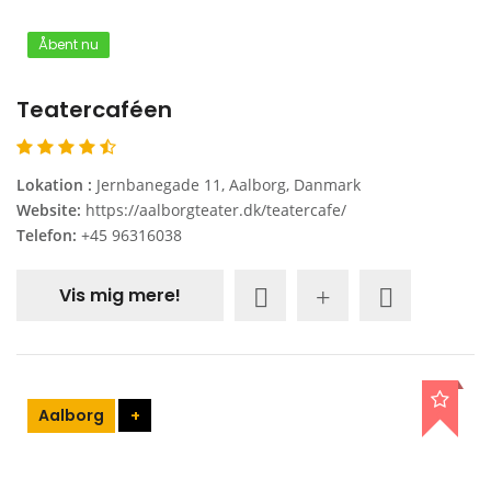
Åbent nu
Teatercaféen
Lokation :
Jernbanegade 11, Aalborg, Danmark
Website:
https://aalborgteater.dk/teatercafe/
Telefon:
+45 96316038
Vis mig mere!
Aalborg
+