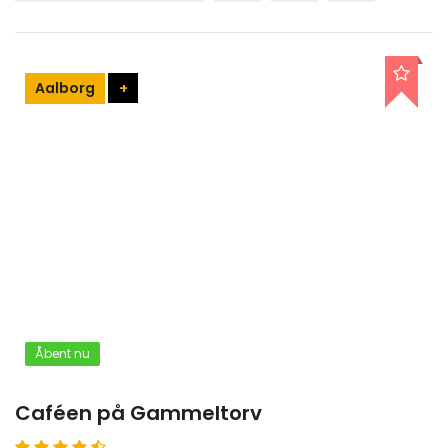
Aalborg
+
Åbent nu
Caféen på Gammeltorv