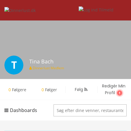
T
Tina Bach
Dinnerlust Medlem
Redigér Min
Følg
0
Følgere
0
Følger
Profil
Dashboards