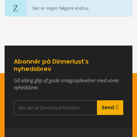
Der er ingen følgere endnu.
Abonnér på Dinnerlust's
nyhedsbrev
Gå aldrig glip af gode smagsoplevelser med vores
nyhedsbrev
Send