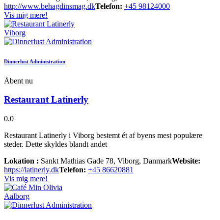
http://www.behagdinsmag.dk
Telefon:
+45 98124000
Vis mig mere!
Viborg
Dinnerlust Administration
Åbent nu
Restaurant Latinerly
0.0
Restaurant Latinerly i Viborg bestemt ét af byens mest populære
steder. Dette skyldes blandt andet
Lokation :
Sankt Mathias Gade 78, Viborg, Danmark
Website:
https://latinerly.dk
Telefon:
+45 86620881
Vis mig mere!
Aalborg