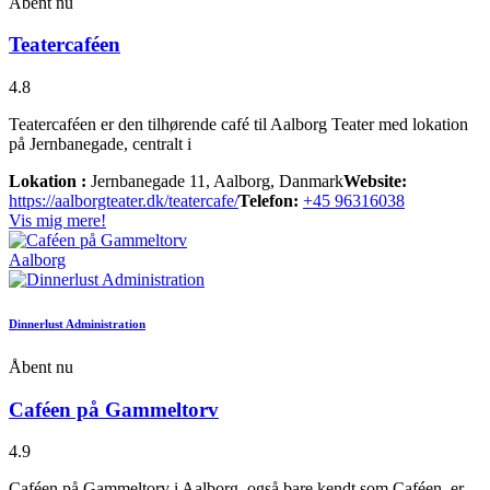
Åbent nu
Teatercaféen
4.8
Teatercaféen er den tilhørende café til Aalborg Teater med lokation
på Jernbanegade, centralt i
Lokation :
Jernbanegade 11, Aalborg, Danmark
Website:
https://aalborgteater.dk/teatercafe/
Telefon:
+45 96316038
Vis mig mere!
Aalborg
Dinnerlust Administration
Åbent nu
Caféen på Gammeltorv
4.9
Caféen på Gammeltorv i Aalborg, også bare kendt som Caféen, er