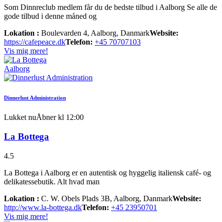
Som Dinnreclub medlem får du de bedste tilbud i Aalborg Se alle de
gode tilbud i denne måned og
Lokation :
Boulevarden 4, Aalborg, Danmark
Website:
https://cafepeace.dk
Telefon:
+45 70707103
Vis mig mere!
Aalborg
Dinnerlust Administration
Lukket nu
Åbner kl 12:00
La Bottega
4.5
La Bottega i Aalborg er en autentisk og hyggelig italiensk café- og
delikatessebutik. Alt hvad man
Lokation :
C. W. Obels Plads 3B, Aalborg, Danmark
Website:
http://www.la-bottega.dk
Telefon:
+45 23950701
Vis mig mere!