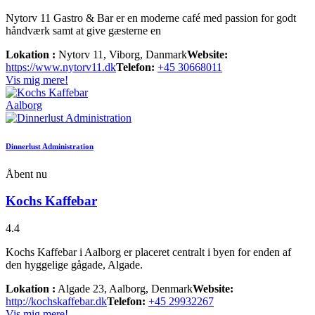
Nytorv 11 Gastro & Bar er en moderne café med passion for godt
håndværk samt at give gæsterne en
Lokation :
Nytorv 11, Viborg, Danmark
Website:
https://www.nytorv11.dk
Telefon:
+45 30668011
Vis mig mere!
Aalborg
Dinnerlust Administration
Åbent nu
Kochs Kaffebar
4.4
Kochs Kaffebar i Aalborg er placeret centralt i byen for enden af
den hyggelige gågade, Algade.
Lokation :
Algade 23, Aalborg, Denmark
Website:
http://kochskaffebar.dk
Telefon:
+45 29932267
Vis mig mere!