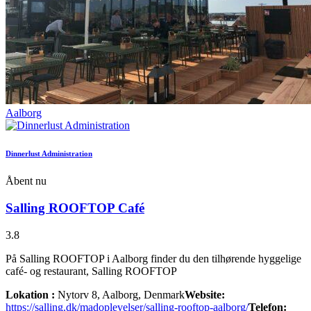
Aalborg
Dinnerlust Administration
Åbent nu
Salling ROOFTOP Café
3.8
På Salling ROOFTOP i Aalborg finder du den tilhørende hyggelige
café- og restaurant, Salling ROOFTOP
Lokation :
Nytorv 8, Aalborg, Denmark
Website:
https://salling.dk/madoplevelser/salling-rooftop-aalborg/
Telefon: