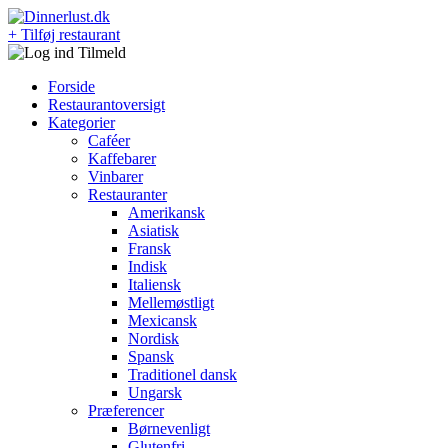
+ Tilføj restaurant
Forside
Restaurantoversigt
Kategorier
Caféer
Kaffebarer
Vinbarer
Restauranter
Amerikansk
Asiatisk
Fransk
Indisk
Italiensk
Mellemøstligt
Mexicansk
Nordisk
Spansk
Traditionel dansk
Ungarsk
Præferencer
Børnevenligt
Glutenfri