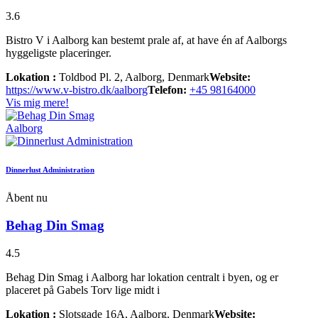
3.6
Bistro V i Aalborg kan bestemt prale af, at have én af Aalborgs
hyggeligste placeringer.
Lokation :
Toldbod Pl. 2, Aalborg, Denmark
Website:
https://www.v-bistro.dk/aalborg
Telefon:
+45 98164000
Vis mig mere!
Aalborg
Dinnerlust Administration
Åbent nu
Behag Din Smag
4.5
Behag Din Smag i Aalborg har lokation centralt i byen, og er
placeret på Gabels Torv lige midt i
Lokation :
Slotsgade 16A, Aalborg, Denmark
Website: