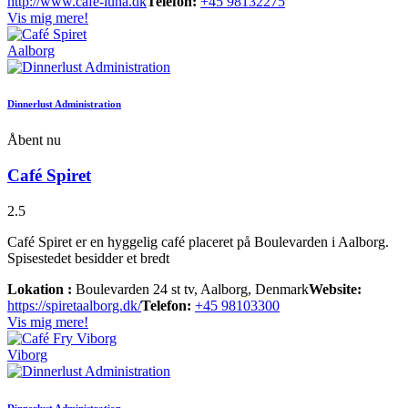
http://www.cafe-luna.dk
Telefon:
+45 98132275
Vis mig mere!
Aalborg
Dinnerlust Administration
Åbent nu
Café Spiret
2.5
Café Spiret er en hyggelig café placeret på Boulevarden i Aalborg.
Spisestedet besidder et bredt
Lokation :
Boulevarden 24 st tv, Aalborg, Denmark
Website:
https://spiretaalborg.dk/
Telefon:
+45 98103300
Vis mig mere!
Viborg
Dinnerlust Administration