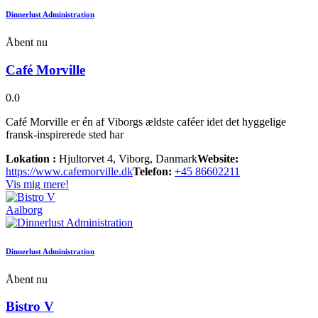
Dinnerlust Administration
Åbent nu
Café Morville
0.0
Café Morville er én af Viborgs ældste caféer idet det hyggelige
fransk-inspirerede sted har
Lokation :
Hjultorvet 4, Viborg, Danmark
Website:
https://www.cafemorville.dk
Telefon:
+45 86602211
Vis mig mere!
Aalborg
Dinnerlust Administration
Åbent nu
Bistro V