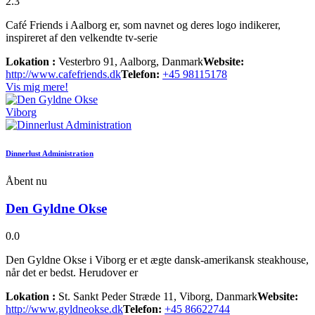
2.3
Café Friends i Aalborg er, som navnet og deres logo indikerer,
inspireret af den velkendte tv-serie
Lokation :
Vesterbro 91, Aalborg, Danmark
Website:
http://www.cafefriends.dk
Telefon:
+45 98115178
Vis mig mere!
Viborg
Dinnerlust Administration
Åbent nu
Den Gyldne Okse
0.0
Den Gyldne Okse i Viborg er et ægte dansk-amerikansk steakhouse,
når det er bedst. Herudover er
Lokation :
St. Sankt Peder Stræde 11, Viborg, Danmark
Website:
http://www.gyldneokse.dk
Telefon:
+45 86622744