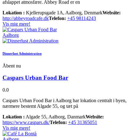
afslappet atmosfære. Abbey Road er en
Lokation :
Kjellerupsgade 1A, Aalborg, Denmark
Website:
http://abbeyroadcafe.dk
Telefon:
+45 98114243
Vis mig mere!
Aalborg
Dinnerlust Administration
Åbent nu
Caspars Urban Food Bar
0.0
Caspars Urban Food Bar i Aalborg har lokation centralt i byen,
nærmere bestemt Algade 55, og tæt på
Lokation :
Algade 55, Aalborg, Danmark
Website:
https://www.caspars.dk/
Telefon:
+45 31365051
Vis mig mere!
Aalborg