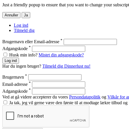
Just a friendly popup to ensure that you want to change your subscript
Annuller
Ja
Log ind
Tilmeld dig
*
Brugernavn eller Email-adresse
*
Adgangskode
Husk min info?
Mistet din adgangskode?
Log ind
Har du ingen bruger?
Tilmeld dig Dinnerlust nu!
*
Brugernavn
*
Email-adresse
*
Adgangskode
Ved at gå videre accepterer du vores
Persondatapolitik
og
Vilkår for 
Ja tak, jeg vil gerne være den første til at modtage lækre tilbud og