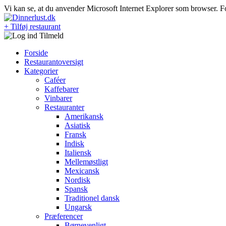
Vi kan se, at du anvender Microsoft Internet Explorer som browser. F
+ Tilføj restaurant
Forside
Restaurantoversigt
Kategorier
Caféer
Kaffebarer
Vinbarer
Restauranter
Amerikansk
Asiatisk
Fransk
Indisk
Italiensk
Mellemøstligt
Mexicansk
Nordisk
Spansk
Traditionel dansk
Ungarsk
Præferencer
Børnevenligt