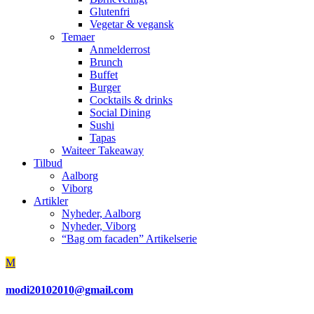
Glutenfri
Vegetar & vegansk
Temaer
Anmelderrost
Brunch
Buffet
Burger
Cocktails & drinks
Social Dining
Sushi
Tapas
Waiteer Takeaway
Tilbud
Aalborg
Viborg
Artikler
Nyheder, Aalborg
Nyheder, Viborg
“Bag om facaden” Artikelserie
M
modi20102010@gmail.com