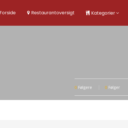
Forside
Restaurantoversigt
Kategorier
0
Følgere
0
Følger