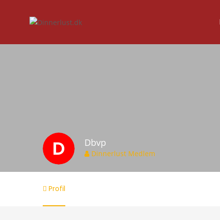
D
Dbvp
Dinnerlust Medlem
Profil