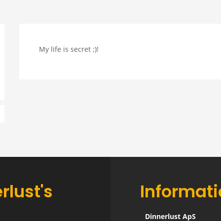
My life is secret ;)!
rlust's
Informat
Dinnerlust ApS