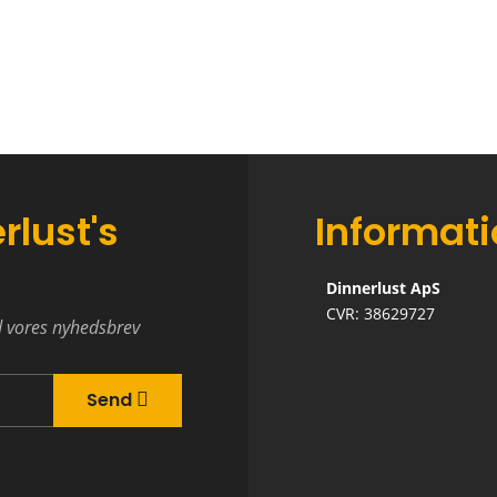
rlust's
Informat
Dinnerlust ApS
CVR: 38629727
d vores nyhedsbrev
Send