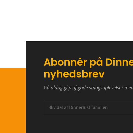
Abonnér på Dinne
nyhedsbrev
Gå aldrig glip af gode smagsoplevelser me