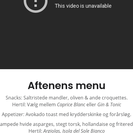
Aftenens menu
Snacks: Saltristede mandler, oliven & ande croquettes.
Hertil: Vælg mellem
Caprice Blanc
eller
Gin & Tonic
Appetizer: Avokado toast med krydderskinke og forårsløg.
Dampede hvide asparges, stegt torsk, hollandaise og fritered
Hertil:
Argiolas, Isola del Sole Bianco