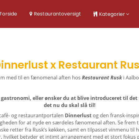
Forside
Restaurantoversigt
Kategorier
innerlust x Restaurant Ru
m med til en fænomenal aften hos
Restaurant Rusk
i Aalbo
 gastronomi, eller ønsker du at blive introduceret til det
det nu du skal slå til!
café- og restaurantportalen
Dinnerlust
og den fransk-insp
igheden for at nyde en særdeles fænomenal aften. Se frem ti
ske retter fra Rusk’s køkken, samt en tilpasset vinmenu til h
, hvilket betyder et intimt arrangement med et stort fokus p