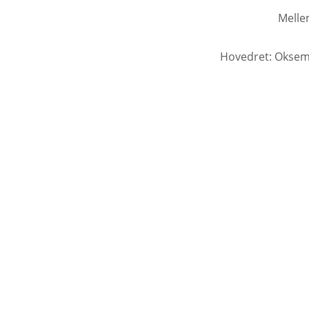
Mellem
Hovedret: Oksemø