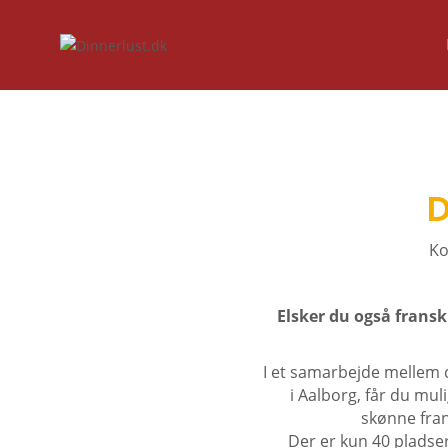
D
Ko
Elsker du også fransk
I et samarbejde mellem 
i Aalborg, får du mul
skønne fran
Der er kun 40 pladser