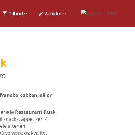
Tilbud
Artikler
sk
rg.
 franske køkken, så er
irerede
Restaurant Rusk
l snacks, appetizer, 4
ele aftenen.
å velvære og kvalitet.