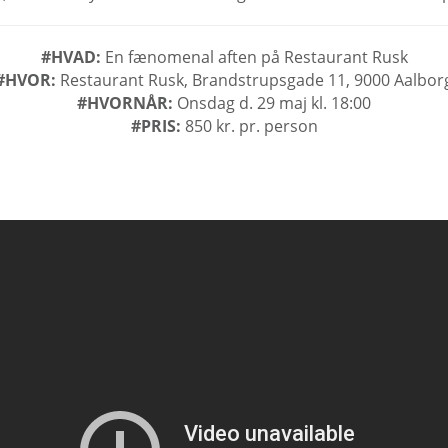
#HVAD:
En fænomenal aften på Restaurant Rusk
#HVOR:
Restaurant Rusk, Brandstrupsgade 11, 9000 Aalbor
#HVORNÅR:
Onsdag d. 29 maj kl. 18:00
#PRIS:
850 kr. pr. person