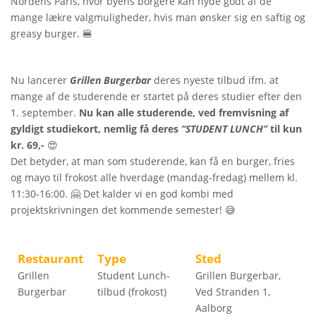
Nordens Paris, hvor byens borgere kan nyde godt af de
mange lækre valgmuligheder, hvis man ønsker sig en saftig og
greasy burger. 🍔
Nu lancerer
Grillen Burgerbar
deres nyeste tilbud ifm. at
mange af de studerende er startet på deres studier efter den
1. september.
Nu kan alle studerende, ved fremvisning af
gyldigt studiekort, nemlig få deres
“STUDENT LUNCH”
til kun
kr. 69,-
😍
Det betyder, at man som studerende, kan få en burger, fries
og mayo til frokost alle hverdage (mandag-fredag) mellem kl.
11:30-16:00. 🤗 Det kalder vi en god kombi med
projektskrivningen det kommende semester! 😅
Restaurant
Type
Sted
Grillen
Student Lunch-
Grillen Burgerbar,
Burgerbar
tilbud (frokost)
Ved Stranden 1,
Aalborg