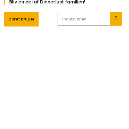
Bliv en del af Dinnerlust familien!
Gå aldrig glip af gode smagsoplevelser med vores
Opret bruger
nyhedsbrev
Seneste indlæg
Tips til at planlægge den perfekte påskefrokost
Syv klassiske fejl, folk begår, når de bestiller catering
Når arbejdspladsens kaffeoplevelse skal løftes
Når Snedkerkøkkenet Trækker Røde Tråde: Overvejelser,
du ikke må overse