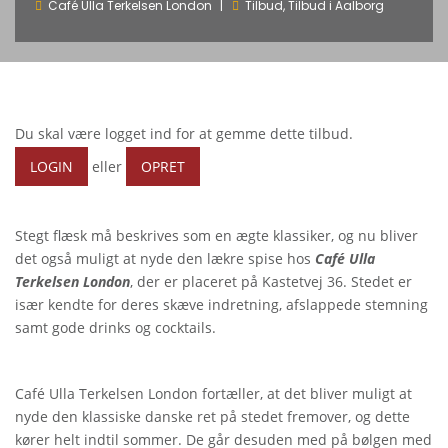
Café Ulla Terkelsen London
Tilbud
,
Tilbud i Aalborg
Du skal være logget ind for at gemme dette tilbud.
LOGIN
eller
OPRET
Stegt flæsk må beskrives som en ægte klassiker, og nu bliver
det også muligt at nyde den lækre spise hos
Café Ulla
Terkelsen London
, der er placeret på Kastetvej 36. Stedet er
især kendte for deres skæve indretning, afslappede stemning
samt gode drinks og cocktails.
Café Ulla Terkelsen London fortæller, at det bliver muligt at
nyde den klassiske danske ret på stedet fremover, og dette
kører helt indtil sommer. De går desuden med på bølgen med