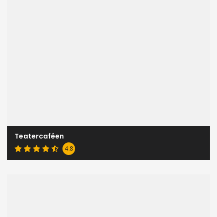
Teatercaféen
4.8