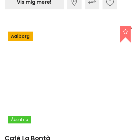
Vis mig mere!
Aalborg
Åbent nu
Café La Bontà