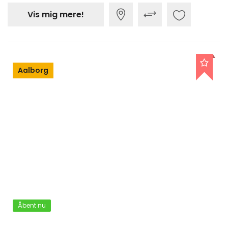
Vis mig mere!
Aalborg
Åbent nu