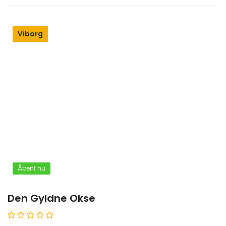
Viborg
Åbent nu
Den Gyldne Okse