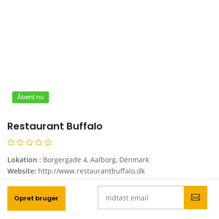
Åbent nu
Restaurant Buffalo
Lokation :
Borgergade 4, Aalborg, Denmark
Website:
http://www.restaurantbuffalo.dk
Telefon:
+45 98133939
Opret bruger
Vis mig mere!