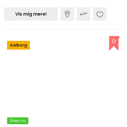
Vis mig mere!
Aalborg
Åbent nu