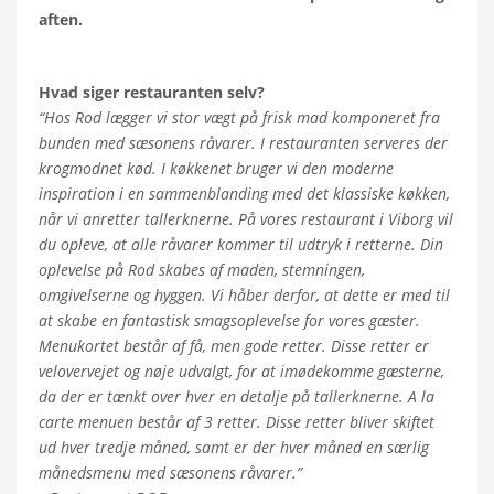
aften.
Hvad siger restauranten selv?
“Hos Rod lægger vi stor vægt på frisk mad komponeret fra
bunden med sæsonens råvarer. I restauranten serveres der
krogmodnet kød. I køkkenet bruger vi den moderne
inspiration i en sammenblanding med det klassiske køkken,
når vi anretter tallerknerne. På vores restaurant i Viborg vil
du opleve, at alle råvarer kommer til udtryk i retterne. Din
oplevelse på Rod skabes af maden, stemningen,
omgivelserne og hyggen. Vi håber derfor, at dette er med til
at skabe en fantastisk smagsoplevelse for vores gæster.
Menukortet består af få, men gode retter. Disse retter er
velovervejet og nøje udvalgt, for at imødekomme gæsterne,
da der er tænkt over hver en detalje på tallerknerne. A la
carte menuen består af 3 retter. Disse retter bliver skiftet
ud hver tredje måned, samt er der hver måned en særlig
månedsmenu med sæsonens råvarer.”