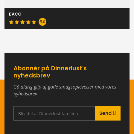
BACO
5.0
Abonnér på Dinnerlust's
nyhedsbrev
Gå aldrig glip af gode smagsoplevelser med vores
nyhedsbrev
Send