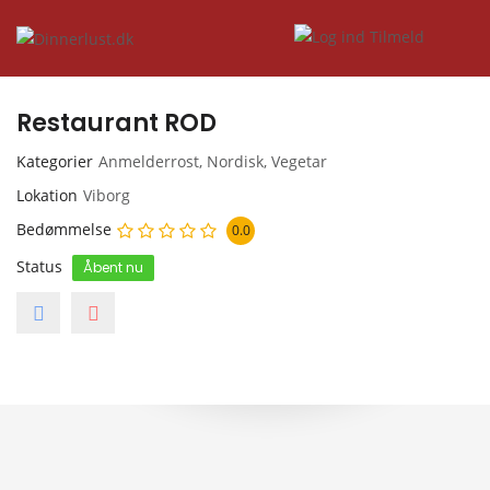
Restaurant ROD
Kategorier
Anmelderrost
,
Nordisk
,
Vegetar
Lokation
Viborg
Bedømmelse
0.0
Status
Åbent nu