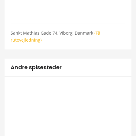
Sankt Mathias Gade 74, Viborg, Danmark
(Få
rutevejledning)
Andre spisesteder
Vi
R
P