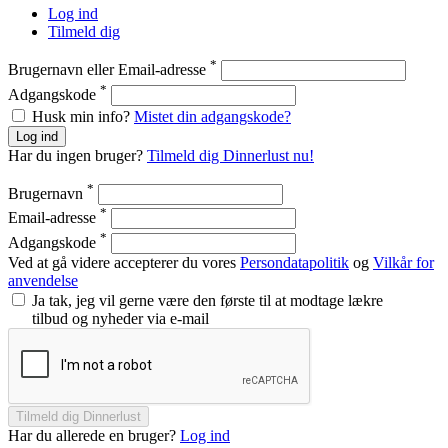
Log ind
Tilmeld dig
*
Brugernavn eller Email-adresse
*
Adgangskode
Husk min info?
Mistet din adgangskode?
Log ind
Har du ingen bruger?
Tilmeld dig Dinnerlust nu!
*
Brugernavn
*
Email-adresse
*
Adgangskode
Ved at gå videre accepterer du vores
Persondatapolitik
og
Vilkår for
anvendelse
Ja tak, jeg vil gerne være den første til at modtage lækre
tilbud og nyheder via e-mail
Tilmeld dig Dinnerlust
Har du allerede en bruger?
Log ind