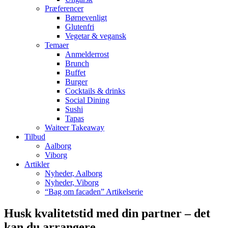
Præferencer
Børnevenligt
Glutenfri
Vegetar & vegansk
Temaer
Anmelderrost
Brunch
Buffet
Burger
Cocktails & drinks
Social Dining
Sushi
Tapas
Waiteer Takeaway
Tilbud
Aalborg
Viborg
Artikler
Nyheder, Aalborg
Nyheder, Viborg
“Bag om facaden” Artikelserie
Husk kvalitetstid med din partner – det
kan du arrangere