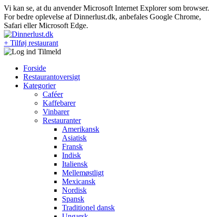
Vi kan se, at du anvender Microsoft Internet Explorer som browser.
For bedre oplevelse af Dinnerlust.dk, anbefales Google Chrome,
Safari eller Microsoft Edge.
+ Tilføj restaurant
Forside
Restaurantoversigt
Kategorier
Caféer
Kaffebarer
Vinbarer
Restauranter
Amerikansk
Asiatisk
Fransk
Indisk
Italiensk
Mellemøstligt
Mexicansk
Nordisk
Spansk
Traditionel dansk
Ungarsk