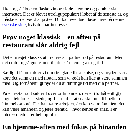
I kan også åbne en flaske vin og sidde hjemme og gamble via
internettet. Det er blevet utroligt populært i løbet af de seneste år, og
måske er det værd at prøve. Du kan eventuelt læse mere på denne
svenske side
, hvis det har interesse.
Prøv noget klassisk – en aften på
restaurant slår aldrig fejl
Det er meget klassisk at invitere sin partner ud på restaurant. Men
det er der også god grund til; det slår nemlig aldrig fejl.
Særligt i Danmark er vi utroligt glade for at spise, og vi nyder især at
gøre det sammen med nogen, som vi godt kan lide at være sammen
med. Og forhåbentligt nyder du at tilbringe tid med din partner.
På en restaurant sidder I overfor hinanden, der er (forhåbentligt)
ingen telefoner til stede, og I har tid til at snakke om alt imellem
himmel og jord. Det kan være arbejdet, det kan være familien, det
kan være hinanden og jeres fremtid – hvor seriøs en snak, I er
interesserede i, er helt op til jer.
En hjemme-aften med fokus på hinanden