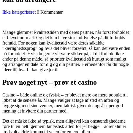
Ikke kategoriseret
0 Kommentar
Mange glemmer kvalitetstiden med deres partner, når først forholdet
er blevet normalt. Og det kan have stor indflydelse på dit forholds
fremtid. For nogen kan kvalitetstid være deres såkaldte
”kærlighedssprog” og hvis det bliver forsømt, så kan det være enden
på forholdet. Hvis du gerne vil være sikker på, at dit forhold ikke
ender på denne måde, så prioriter kvalitetstid så hurtigt som muligt
og arranger en date for dig og din partner. Hernedenfor får du nogle
ideer til, hvad I kan give jer til.
Prøv noget nyt – prøv et casino
Casino – både online og fysisk – er blevet mere og mere populært i
løbet af de seneste år. Mange vælger at tage af sted en aften og
hygge sig med sine venner, men faktisk giver det også super god
mening at invitere din partner med.
Det er måske ikke så typisk, men alligevel kan omstændighederne
føre til en helt igennem fantastisk aften for jer begge – adrenalin er
trods alt aldrig kommet i vejen for en god aften.