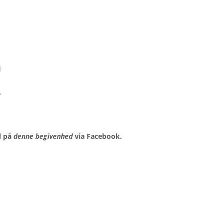
d
.
l på
denne begivenhed
via Facebook.