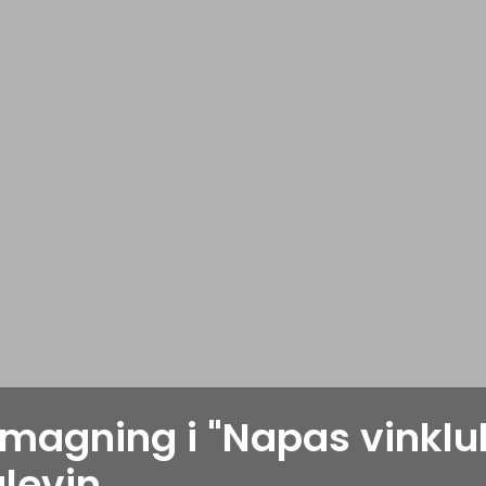
magning i "Napas vinklub
ulevin