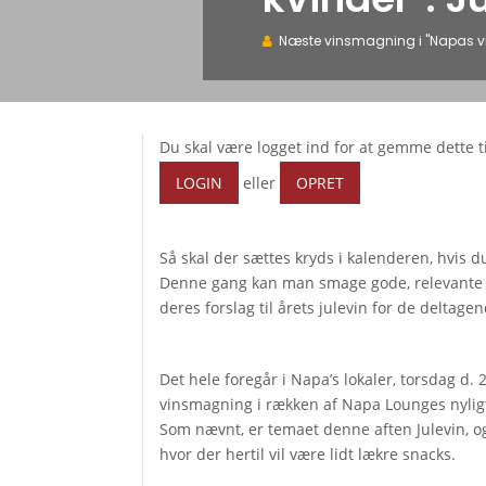
Næste vinsmagning i "Napas vink
Du skal være logget ind for at gemme dette t
LOGIN
eller
OPRET
Så skal der sættes kryds i kalenderen, hvis 
Denne gang kan man smage gode, relevante bu
deres forslag til årets julevin for de deltage
Det hele foregår i Napa’s lokaler, torsdag d.
vinsmagning i rækken af Napa Lounges nylig
Som nævnt, er temaet denne aften Julevin, og
hvor der hertil vil være lidt lækre snacks.