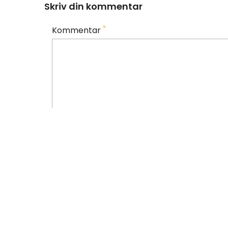
Skriv din kommentar
*
Kommentar
*
Dit navn
Opret bruger
Gem mit navn, mail og websted i denne bro