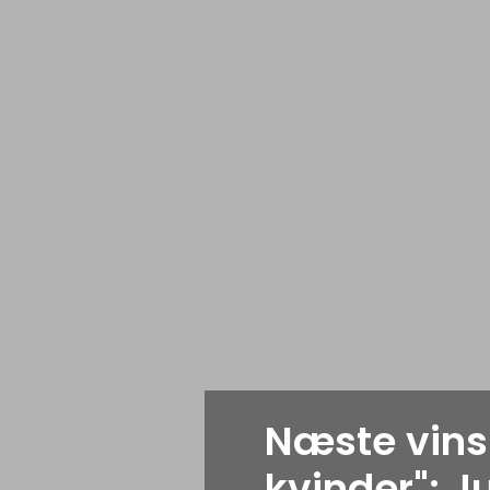
Næste vins
kvinder": J