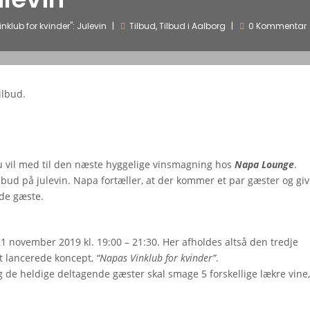
lub for kvinder": Julevin
Tilbud
,
Tilbud i Aalborg
0 Kommentar
ilbud.
du vil med til den næste hyggelige vinsmagning hos
Napa Lounge
.
d på julevin. Napa fortæller, at der kommer et par gæster og giv
nde gæste.
 21 november 2019 kl. 19:00 – 21:30. Her afholdes altså den tredje
t lancerede koncept,
“Napas Vinklub for kvinder”
.
 de heldige deltagende gæster skal smage 5 forskellige lækre vine,