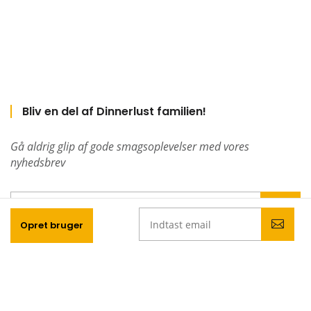
Bliv en del af Dinnerlust familien!
Gå aldrig glip af gode smagsoplevelser med vores
nyhedsbrev
Opret bruger
Seneste indlæg
Tips til at planlægge den perfekte påskefrokost