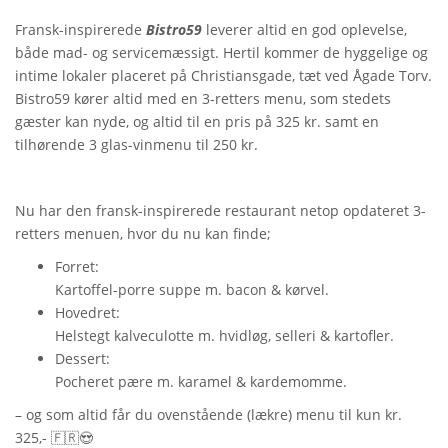
Fransk-inspirerede
Bistro59
leverer altid en god oplevelse,
både mad- og servicemæssigt. Hertil kommer de hyggelige og
intime lokaler placeret på Christiansgade, tæt ved Ågade Torv.
Bistro59 kører altid med en 3-retters menu, som stedets
gæster kan nyde, og altid til en pris på 325 kr. samt en
tilhørende 3 glas-vinmenu til 250 kr.
Nu har den fransk-inspirerede restaurant netop opdateret 3-
retters menuen, hvor du nu kan finde;
Forret:
Kartoffel-porre suppe m. bacon & kørvel.
Hovedret:
Helstegt kalveculotte m. hvidløg, selleri & kartofler.
Dessert:
Pocheret pære m. karamel & kardemomme.
– og som altid får du ovenstående (lækre) menu til kun kr.
325,- 🇫🇷😍