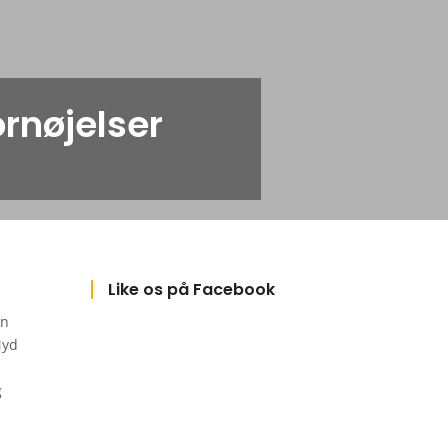
rnøjelser
Like os på Facebook
an
Nyd
g