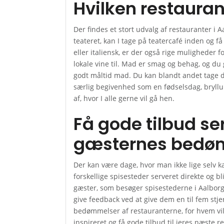
Hvilken restauran
Der findes et stort udvalg af restauranter i Aa
teateret, kan I tage på teatercafé inden og få
eller italiensk, er der også rige muligheder 
lokale vine til. Mad er smag og behag, og du g
godt måltid mad. Du kan blandt andet tage di
særlig begivenhed som en fødselsdag, bryllup 
af, hvor I alle gerne vil gå hen.
Få gode tilbud se
gæsternes bedø
Der kan være dage, hvor man ikke lige selv kan
forskellige spisesteder serveret direkte og bl
gæster, som besøger spisestederne i Aalborg 
give feedback ved at give dem en til fem stje
bedømmelser af restauranterne, for hvem vil 
inspireret og få gode tilbud til jeres næste r