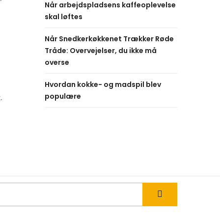
Når arbejdspladsens kaffeoplevelse
skal løftes
Når Snedkerkøkkenet Trækker Røde
Tråde: Overvejelser, du ikke må
overse
Hvordan kokke- og madspil blev
populære
.