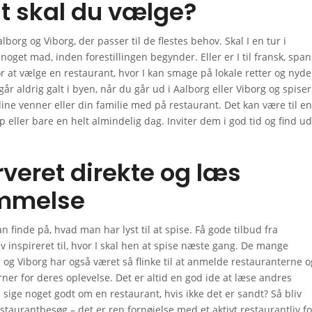
t skal du vælge?
lborg og Viborg, der passer til de flestes behov. Skal I en tur i
 noget mad, inden forestillingen begynder. Eller er I til fransk, span
for at vælge en restaurant, hvor I kan smage på lokale retter og nyde
år aldrig galt i byen, når du går ud i Aalborg eller Viborg og spiser
ne venner eller din familie med på restaurant. Det kan være til en
eller bare en helt almindelig dag. Inviter dem i god tid og find ud
rveret direkte og læs
mmelse
 finde på, hvad man har lyst til at spise. Få gode tilbud fra
iv inspireret til, hvor I skal hen at spise næste gang. De mange
og Viborg har også været så flinke til at anmelde restauranterne o
rner for deres oplevelse. Det er altid en god ide at læse andres
sige noget godt om en restaurant, hvis ikke det er sandt? Så bliv
estaurantbesøg – det er ren fornøjelse med et aktivt restaurantliv fo