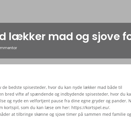
d lækker mad og sjove fo
ommentar
v de bedste spisesteder, hvor du kan nyde lækker mad både til
en bred vifte af spændende og indbydende spisesteder, hvor du k
se og nyde en velfortjent pause fra dine egne gryder og pander. 
om kortspil, som du kan læse om her:
https://kortspel.eu/
.
måder at tilbringe skønne og sjove timer på sammen med familie o