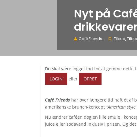
Nyt på Café
drikkevarer 
Café Friends
Tilbud
,
Tilbu
Du skal være logget ind for at gemme dette t
LOGIN
eller
OPRET
Café Friends
har over længere tid haft ét af
amerikanske brunch-koncept
“American style 
Nu ændrer caféen dog en lille smule i konce
juice eller sodavand inklusiv i prisen. Og det h