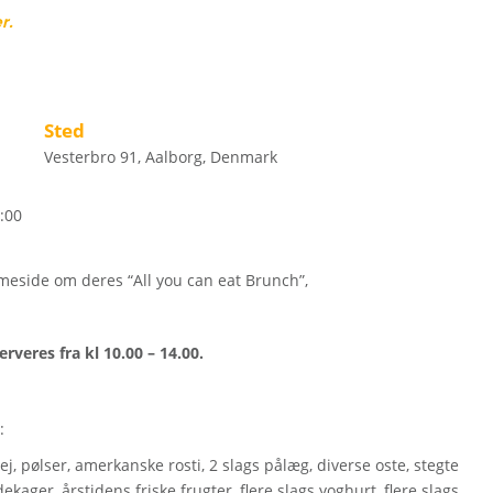
r.
Sted
Vesterbro 91, Aalborg, Denmark
:00
eside om deres “All you can eat Brunch”,
rveres fra kl 10.00 – 14.00.
:
ej, pølser, amerkanske rosti, 2 slags pålæg, diverse oste, stegte
ger, årstidens friske frugter, flere slags yoghurt, flere slags