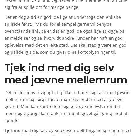
resten af din økonomi. Og det er en del nemmere at afholde
sig fra at spille om for mange penge.
Det er dog altid en god ide lige at undersøge den enkelte
spilside først. Hvis du for eksempel gerne vil benytte
ovenstående link, så er det en god ide også lige at kigge på
anmeldelser og se, hvorvidt andre kunder har haft en god
oplevelse med det enkelte sted. Det skal stadig være en god
og pålidelig side, som du giver dine kortoplysninger til.
Tjek ind med dig selv
med jævne mellemrum
Det er derudover vigtigt at tjekke ind med sig selv med jævne
mellemrum og sørge for, at man ikke ender med at gå over
gevind. Man kan kontrollere sig selv og sine lyster en del –
men nogle gange kan tankerne nu alligevel gå i gang med at
spinde.
Tjek ind med dig selv og snak eventuelt tingene igennem med