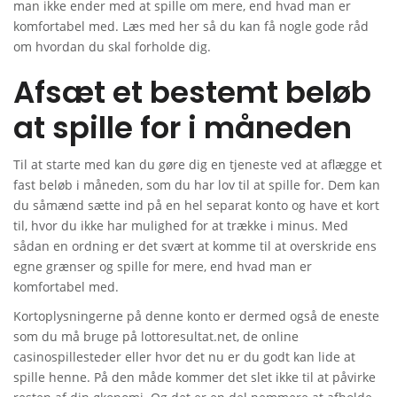
man ikke ender med at spille om mere, end hvad man er
komfortabel med. Læs med her så du kan få nogle gode råd
om hvordan du skal forholde dig.
Afsæt et bestemt beløb
at spille for i måneden
Til at starte med kan du gøre dig en tjeneste ved at aflægge et
fast beløb i måneden, som du har lov til at spille for. Dem kan
du såmænd sætte ind på en hel separat konto og have et kort
til, hvor du ikke har mulighed for at trække i minus. Med
sådan en ordning er det svært at komme til at overskride ens
egne grænser og spille for mere, end hvad man er
komfortabel med.
Kortoplysningerne på denne konto er dermed også de eneste
som du må bruge på
lottoresultat.net
, de online
casinospillesteder eller hvor det nu er du godt kan lide at
spille henne. På den måde kommer det slet ikke til at påvirke