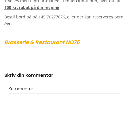
krydses med februar-måneds Dinnerclub-tilbud, hvor du får
100 kr. rabat på din regning
.
Bestil bord på på
+45 70277676
, eller der kan reserveres bord
her
.
Brasserie & Restaurant NO76
Skriv din kommentar
*
Kommentar