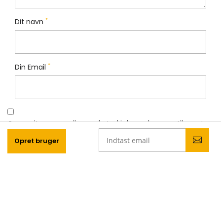
*
Dit navn
*
Din Email
Gem mit navn, mail og websted i denne browser til næste
gang jeg kommenterer.
Opret bruger
Like os på Facebook