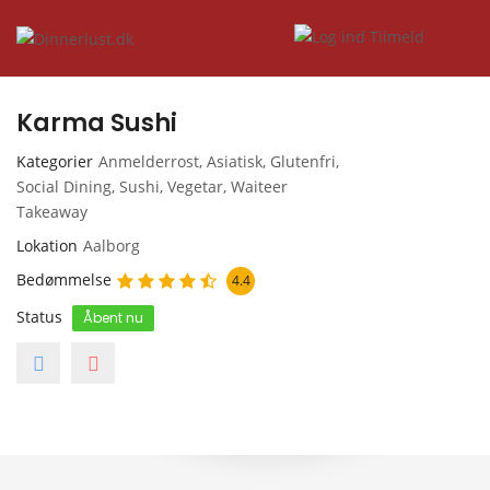
Karma Sushi
Kategorier
Anmelderrost
,
Asiatisk
,
Glutenfri
,
Social Dining
,
Sushi
,
Vegetar
,
Waiteer
Takeaway
Lokation
Aalborg
Bedømmelse
4.4
Status
Åbent nu