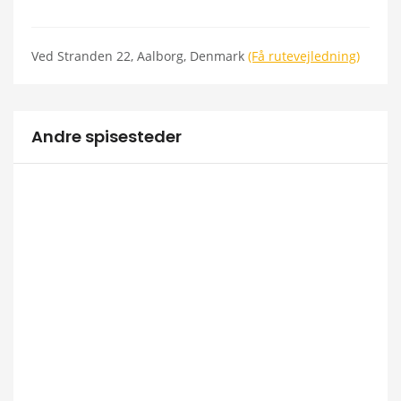
Ved Stranden 22, Aalborg, Denmark
(Få rutevejledning)
Andre spisesteder
Aa
B
A