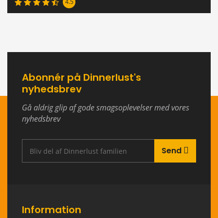
4.5
Abonnér på Dinnerlust's
nyhedsbrev
Gå aldrig glip af gode smagsoplevelser med vores
nyhedsbrev
Send
Information