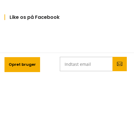
Like os på Facebook
Opret bruger
Bliv en del af Dinnerlust familien!
Gå aldrig glip af gode smagsoplevelser med vores
nyhedsbrev