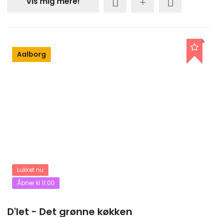
Vis mig mere!
Aalborg
Lukket nu
Åbner kl 11:00
D'let - Det grønne køkken