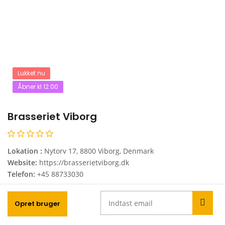
Lukket nu
Åbner kl 12:00
Brasseriet Viborg
Lokation :
Nytorv 17, 8800 Viborg, Denmark
Website:
https://brasserietviborg.dk
Telefon:
+45 88733030
Vis mig mere!
Opret bruger