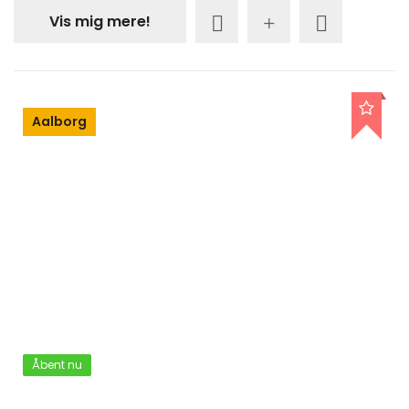
Vis mig mere!
Aalborg
Åbent nu