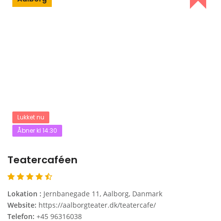
Lukket nu
Åbner kl 14:30
Teatercaféen
Lokation :
Jernbanegade 11, Aalborg, Danmark
Website:
https://aalborgteater.dk/teatercafe/
Telefon:
+45 96316038