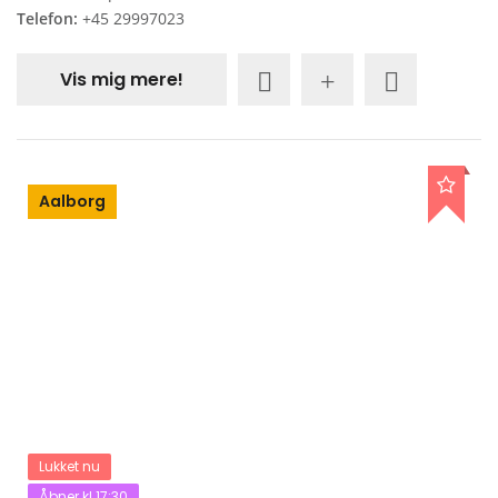
Telefon:
+45 29997023
Vis mig mere!
Aalborg
Lukket nu
Åbner kl 17:30