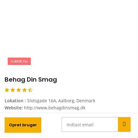
Lukket nu
Behag Din Smag
Lokation :
Slotsgade 16A, Aalborg, Denmark
Website:
http://www.behagdinsmag.dk
Telefon:
+45 98124000
Opret bruger
Vis mig mere!