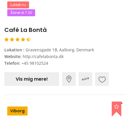
Lukket nu
Åbner kl 7:30
Café La Bontà
Lokation :
Gravensgade 1B, Aalborg, Denmark
Website:
http://cafelabonta.dk
Telefon:
+45 98102524
Vis mig mere!
Viborg