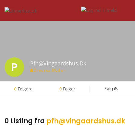
P
Pfh@vingaardshus.dk
Dinnerlust Medlem
Følg
0
Følgere
0
Følger
0 Listing fra
pfh@vingaardshus.dk