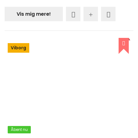
Vis mig mere!
Viborg
Åbent nu