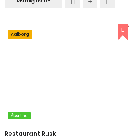
Vis mig mere!
Aalborg
Åbent nu
Restaurant Rusk