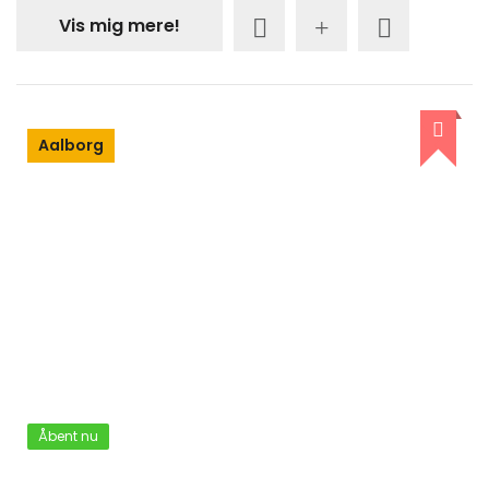
Vis mig mere!
Aalborg
Åbent nu