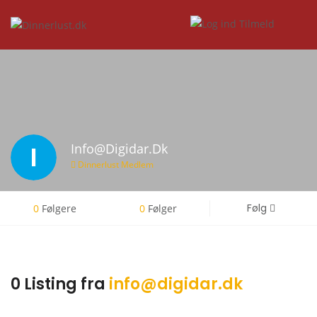
I
Info@digidar.dk
Dinnerlust Medlem
Følg
0
Følgere
0
Følger
0 Listing fra
info@digidar.dk