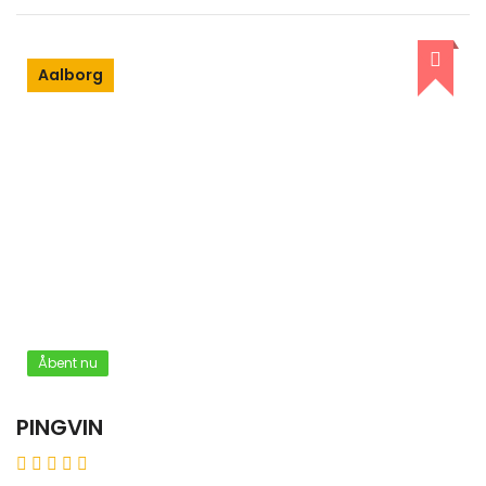
Aalborg
Åbent nu
PINGVIN