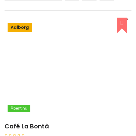
Aalborg
Åbent nu
Café La Bontà